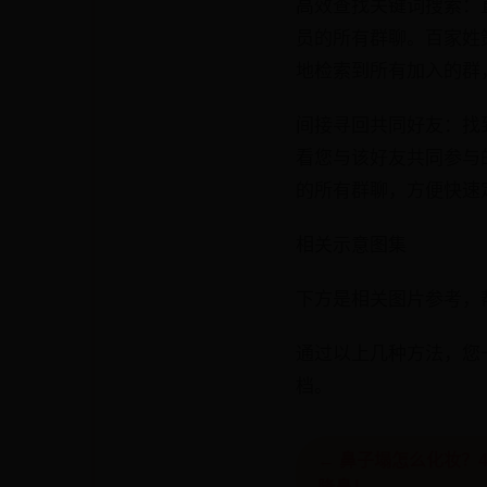
高效查找关键词搜索：
员的所有群聊。百家姓
地检索到所有加入的群
间接寻回共同好友：找
看您与该好友共同参与
的所有群聊，方便快速
相关示意图集
下方是相关图片参考，
通过以上几种方法，您
档。
← 鼻子塌怎么化妆？