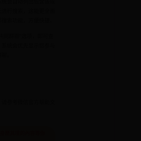
系统会自动列出包含该成
氏进行搜索，这能更全面
部搜索功能，方便快捷。
共同群聊”选项，即可查
，系统会优先显示您参与
群聊。
，请参考微信官方帮助文
戲，身歷其境的內容等你