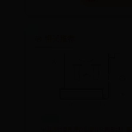
隆鼻！
🎯 相关推荐
bte365
中国末代皇帝溥仪因患什么病去世？临