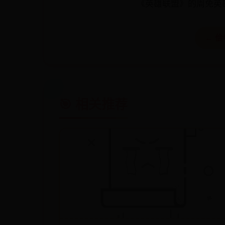
《英雄联盟》的周免英
← 
🎯 相关推荐