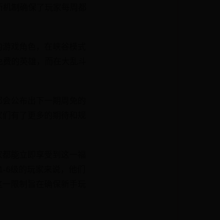
新机制确保了玩家每周都
的游戏角色，在峡谷模式
免费的英雄，而在大乱斗
都会公布出下一期周免的
家们有了更多的期待和规
家都能立即享受到这一福
-6级的玩家来说，他们
这一限制旨在确保新手玩