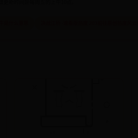
雄更新时间是每周五的上午10点。
侩牛是什么意思
决战江桥 ·速看版热度 203前往原创热度风云