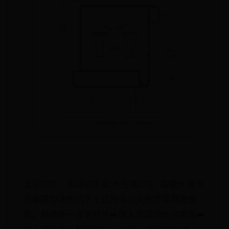
土豆切片，葱蒜切末调汁:生抽1勺，盐糖大喜大
适量搅匀油热后下土豆片中小火煎炸至两面金
黄，稍微焦一点更好吃➡️放入葱蒜碎炒出香味➡️