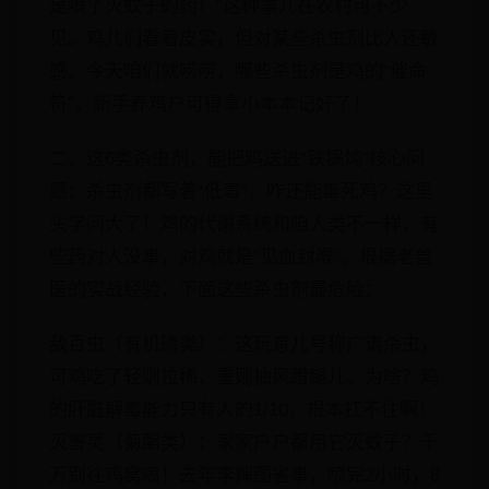
是喷了灭蚊子的药！”这种事儿在农村可不少
见。鸡儿们看着皮实，但对某些杀虫剂比人还敏
感。今天咱们就唠唠，​​哪些杀虫剂是鸡的“催命
符”​​，新手养鸡户可得拿小本本记好了！
二、这6类杀虫剂，能把鸡送进“铁锅炖”​​核心问
题：杀虫剂都写着“低毒”，咋还能毒死鸡？​​这里
头学问大了！鸡的代谢系统和咱人类不一样，有
些药对人没事，对鸡就是“见血封喉”。根据老兽
医的实战经验，下面这些杀虫剂最危险：
​​敌百虫（有机磷类）​​：这玩意儿号称广谱杀虫，
可鸡吃了轻则拉稀，重则抽风蹬腿儿。为啥？​​鸡
的肝脏解毒能力只有人的1/10​​，根本扛不住啊！​​
灭害灵（菊酯类）​​：家家户户都用它灭蚊子？千
万别往鸡窝喷！去年李婶图省事，喷完2小时，8