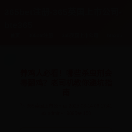
365bet注册-365英国上市公司-
bte365
首页
365bet注册
365英国上市公司
bte365
养鸡人必看！哪些杀虫剂会
毒翻鸡？老司机教你避坑指
南
🏷️ 365英国上市公司
📅 2025-08-14 06:17:41
✍️ admin
👀 9895
❤️ 150