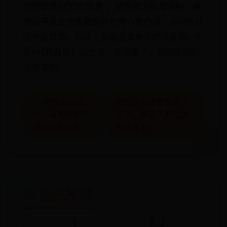
虫剂都管用​​学鸡“挑食”​​：给鸡喂大蒜素饲料，体
内自带驱虫效果最后说句掏心窝的话：别听农药
店老板忽悠，​​包装上画着蔬菜水果的杀虫剂，9
成9对鸡有害​​！记住喽，鸡健康了，咱碗里的鸡
汤才香啊！
← 家居设计软
创业开网店都走不下
件：从构思到完
去了，普通人的出路
成的全面体验
究竟在哪？ →
🎯 相关推荐