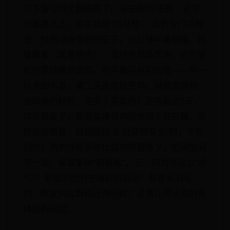
只下蛋母鸡全翻白眼了。​​呋虫胺/啶虫脒​​：名字
听着高大上，其实就是“鸡见愁”。这药专门杀蚜
虫，但鸡误食带药的虫子，分分钟中毒抽搐。​​阿
维菌素（超量使用）​​：虽然养鸡场常用，但剂量
把控要精确到毫克。新手最容易犯的错——手一
抖多加半盖，第二天直接捡死鸡。​​磺胺类药物​​：
治鸡病的好药，用多了变毒药！​​连用超过5天​​，
鸡肾就废了，尿酸盐堵得内脏像撒了层白糖。​​家
用杀虫喷雾​​：特别是标注“对宠物安全”的，千万
别信！鸡的呼吸系统比猫狗脆弱多了，密闭空间
喷一次，保准集体“躺板板”。三、鸡为啥这么“娇
气”？老祖宗给的生理缺陷​​自问：都是长羽毛
的，咋家鸡比野鸡还难伺候？​​这事儿得从鸡的身
体结构说起：