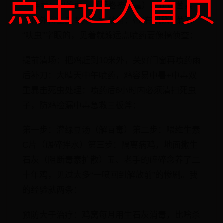
点击进入首页
✅ 推荐：阿维菌素（严格按剂量）、伊维菌素
（体外寄生虫专用）❌ 禁用：带“有机磷”“菊酯”
“呋虫”字眼的，见着就躲远点​​喷药要像搞侦查​​：
提前清场：把鸡赶到10米外，关好门窗再喷药雨
后补刀：大晴天中午喷药，鸡容易中暑+中毒双
重暴击死虫处理：喷药后6小时内必须清扫死虫
子，防鸡捡漏​​中毒急救三板斧​​：
第一步：灌绿豆汤（解百毒）第二步：喂维生素
C片（碾碎拌水）第三步：隔离病鸡，地面撒生
石灰（阻断毒素扩散）五、老手的碎碎念养了二
十年鸡，见过太多“一喷回到解放前”的惨剧。我
的经验就两条：
​​预防大于治疗​​：鸡窝每月用生石灰消毒，比啥杀