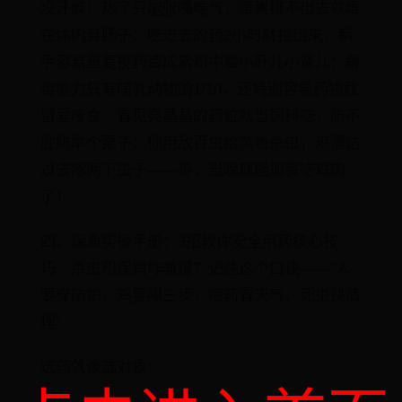
​​没汗腺​​：热了只能张嘴喘气，毒素排不出去就堆
在体内​​直肠子​​：吃进去的药2小时就拉出来，新
手容易重复投药造成累积中毒​​小肝儿小肾儿​​：解
毒能力只有哺乳动物的1/10，还特别容易药物残
留​​爱啄食​​：看见亮晶晶的药粒就当饲料吃，防不
胜防举个栗子：你用敌百虫给菜地杀虫，鸡溜达
过去啄两下虫子——得，当晚就能加餐吃鸡肉
了！
四、保命实操手册：3招教你安全用药​​核心技
巧：杀虫和保鸡咋兼得？记住这个口诀——​​​​“人
要穿防护，鸡要隔三步，喷药看天气，死虫快清
理”​​
​​选药就像选对象​​：