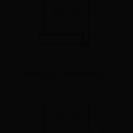
bte365
又双叒叕有阿冷，晴天还能留住吗？
📅 07-01
👀 3838