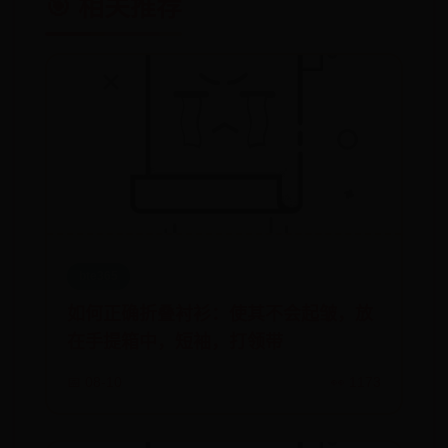
🎯 相关推荐
bte365
如何正确折叠衬衫：使其不会起皱，放
在手提箱中，短袖，打领带
📅 08-10
👀 1173