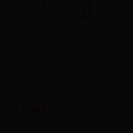
365bet注册
巴西公布卡塔尔世界杯参赛球员名单 阿
尔维斯回归引争议
📅 07-24
👀 3222
🎁 友情链接