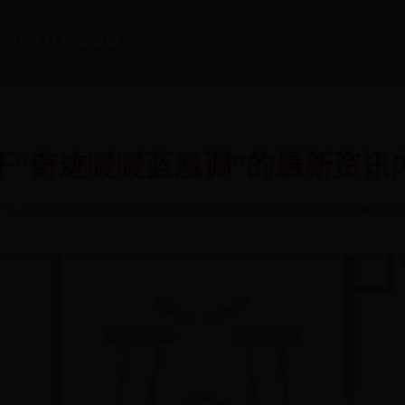
-bte365
首页
于“奇迹暖暖蓝凰调”的最新资讯
🏷️ 365bet注册
📅 2025-07-31 08:02:27
✍️ admin
👀 4948
❤️ 702