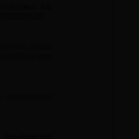
走在冒险之旅上，我们
我们最亲密的同班!
的怪物战斗;有时候和
，战斗是永恒不变的主旋
斗，因为我们的身边总有
。任何一个小瞧这片世