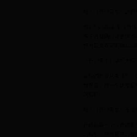
塔人《奇迹重生》跨服
奇迹暖暖蓝凰调 《奇迹
集于古战场的黄金BOS
作为最受欢迎的BOSS
《奇迹重生》掌握大师
冒险的脚步从未停歇，
世界里，每一个玩家都
的精彩!
塔人《奇迹重生》走进
升级是每一个《奇迹重
的精彩。只有更高的等