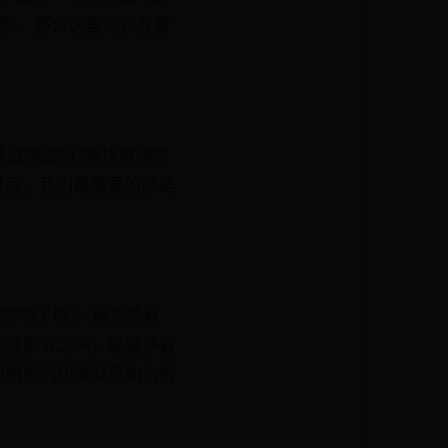
泽”。那么这里究竟有着
爱激情战场?畅快淋漓的
最后，我们最需要的就是
的“地下城”，前方总有
老牌职业之一，是很多喜
对暗影的印象又是如何的