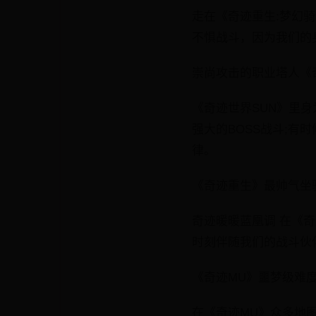
走在《奇迹重生:梦幻
不惧战斗，因为我们的
崇尚攻击的职业塔人《
《奇迹世界SUN》里
强大的BOSS战斗;
律。
《奇迹重生》最帅气坐
奇迹暖暖蓝凰调 在《
时刻伴随我们的战斗伙
《奇迹MU》噩梦级难
在《奇迹MU》众多地