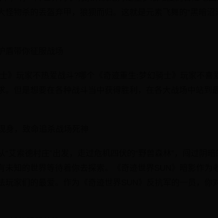
大怪物杀的丢盔弃甲，狼狈而归。这就是元素飞舞的“黑暗沼
护盾带你征服战场
骑士》玩家不热爱战斗?哪个《奇迹重生:梦幻骑士》玩家不喜
求。但是想要在各种战斗当中获得胜利，在各大战场中站到
影现身，致命追杀战场死神
“艾索德村庄”出发，走过危机四伏的“野兽森林”，闯过阴暗
有未知的世界等待着你去探索。《奇迹世界SUN》暗影作为
法玩家们的最爱。作为《奇迹世界SUN》反抗军的一员，你