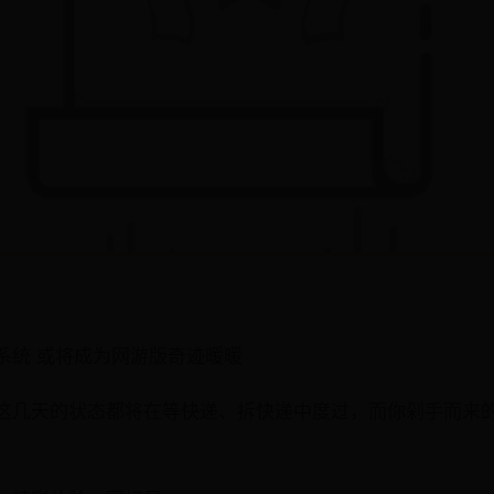
系统 或将成为网游版奇迹暖暖
这几天的状态都将在等快递、拆快递中度过，而你剁手而来