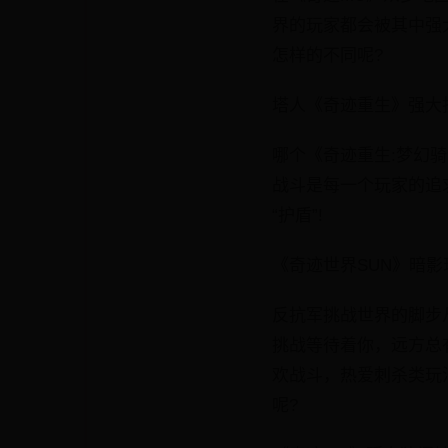
界的玩家都会被其中强
怎样的不同呢?
塔人《奇迹重生》强大
哪个《奇迹重生:梦幻
战斗是每一个玩家的追
“护盾”!
《奇迹世界SUN》暗
反抗军挑战世界的脚步从
挑战等待着你，远方总
欢战斗，热爱刺杀类玩
呢?