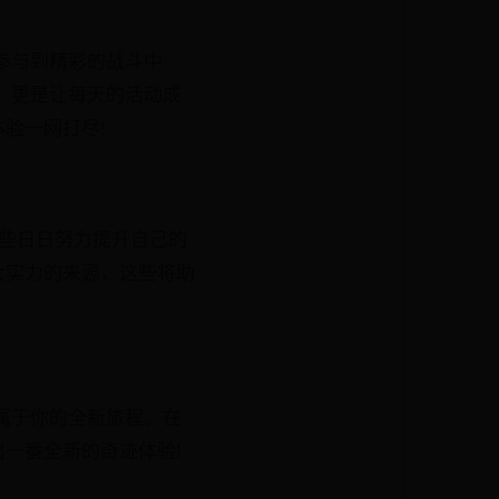
参与到精彩的战斗中
，更是让每天的活动成
验一网打尽!
那些日日努力提升自己的
大实力的来源，这些将助
属于你的全新旅程。在
一番全新的奇迹体验!