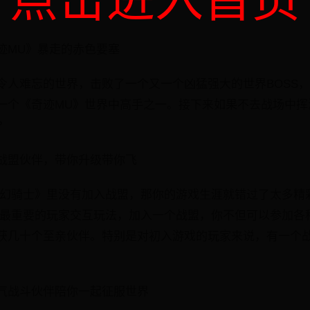
点击进入首页
迹MU》暴走的赤色要塞
令人难忘的世界，击败了一个又一个凶猛强大的世界BOSS
一个《奇迹MU》世界中高手之一。接下来如果不去战场中挥
?
战盟伙伴，带你升级带你飞
梦幻骑士》里没有加入战盟，那你的游戏生涯就错过了太多精
》最重要的玩家交互玩法，加入一个战盟，你不但可以参加各
获几十个至亲伙伴。特别是对初入游戏的玩家来说，有一个
气战斗伙伴陪你一起征服世界