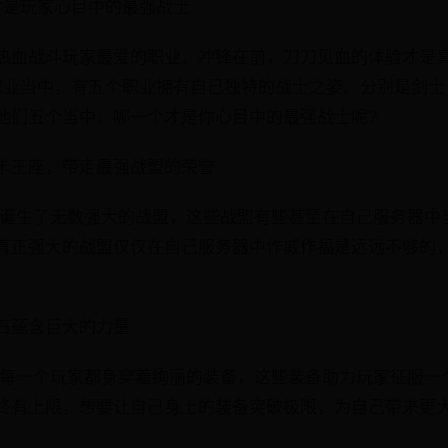
才是玩家心目中的最强战士
热血战斗玩家最爱的职业。冲锋在前，刀刀见血的体验才是
职业当中，有五个职业拥有自己独特的战士之姿。分别是剑士
他们五个当中，哪一个才是你心目中的最强战士呢?
卡王座，带走最强战盟的荣誉
》诞生了无数强大的战盟，这些战盟有些甚至在自己服务器中
真正强大的战盟仅仅在自己服务器中作威作福是远远不够的
石蕴含巨大的力量
》每一个玩家都身穿着绚丽的装备，这些装备助力玩家征服一
终有上限，想要让自己身上的装备突破极限，为自己带来更