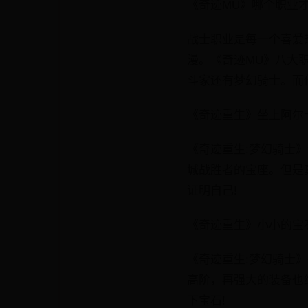
《奇迹MU》哪个职业
战士职业是每一个喜爱
漫。《奇迹MU》八大
斗家还有梦幻骑士。而
《奇迹重生》坐上阿尔
《奇迹重生:梦幻骑士
城战胜者的宝座。但是
证明自己!
《奇迹重生》小小的宝
《奇迹重生:梦幻骑士
高阶，再强大的装备也
下宝石!