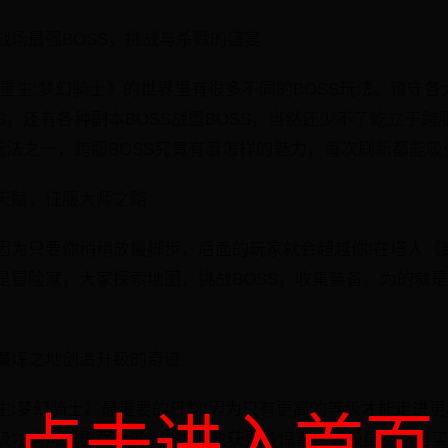
战场最强BOSS，挑战与杀戮的盛宴
重生:梦幻骑士》的世界里有很多不同的BOSS玩法。镇守各
S，还有各种副本BOSS战盟BOSS，当然还少不了屹立于跨
玩法之一，跨服BOSS究竟有着怎样的魅力，每次刷新都能吸
天赋，征服大师之路
因为只要你稍稍放慢脚步，后面的玩家就会超越你!在塔人《
是冒险家，大家探索地图，挑战BOSS，收集装备。为的就
魔炼之地创造升级的奇迹
生:梦幻骑士》最重要的日常!因为只有更高的等级才能走进
级才能挑战更强大的BOSS，收获更多惊喜。等级虽然不是