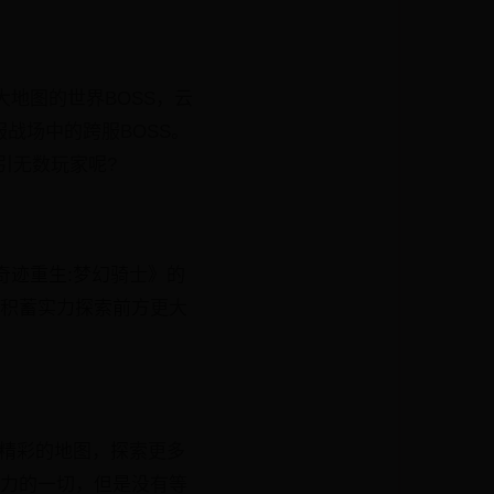
大地图的世界BOSS，云
服战场中的跨服BOSS。
引无数玩家呢?
奇迹重生:梦幻骑士》的
是积蓄实力探索前方更大
更精彩的地图，探索更多
实力的一切，但是没有等