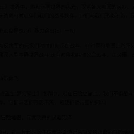
骑士》世界中，游览不同世界的风光，探索各大地图的奥妙。
身边总有时刻伴随我们的战斗伙伴。它们与我们形影不离，是
奇迹世界SUN》暴力输出扫平一切
身为反抗军的玩家们时时刻刻都在战斗，有时候和地图上杀不完
有时候深入副本异世界战斗;还有时候和其他公会战斗。在这里
骑带你飞
奇迹重生:梦幻骑士》世界中，走在冒险之旅上，我们不惧战
伴。它们与我们形影不离，是我们最亲密的同伴!
度冒险地图，元素飞舞的黑暗沼泽
图中，有一片世界对于玩家来说绝对是噩梦级难度的冒险地图