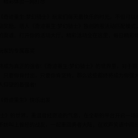
，精彩体验一网打尽
《奇迹重生:梦幻骑士》玩家们每天最快乐的时光。不但可以
动奖励。塔人《奇迹重生:梦幻骑士》独创跨服活动匹配模式
的渠道。打开你的活动大厅，精彩活动全在这里，每日精彩体
玩家的专属嘉奖
终成为真正的强者!《奇迹重生:梦幻骑士》的世界里，对于
。只要你肯付出，只要你肯坚持，那么这些都终将成为你强
人仰望的最强者!
《奇迹重生》快乐出发
骑士》的世界，重温曾经奇迹的气息，在全新的平台开启一场
不妨叫上曾经的战友，一起重回勇者大陆，在欢声笑语中闯出