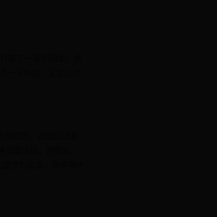
，打穿了一系列副本，终
洒一下热血，又怎么对
彩和欢乐。战盟玩法是
种战盟活动，跨服玩
战盟作为后盾，世界再大