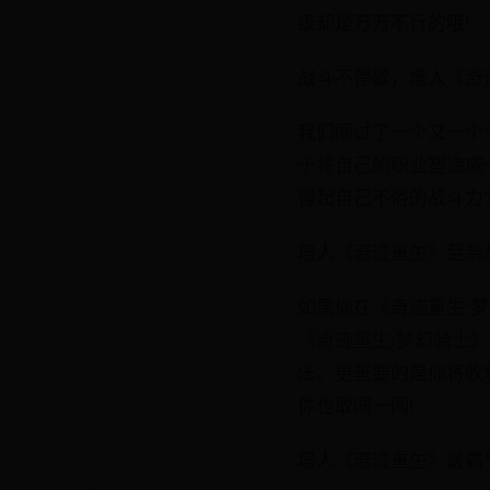
级却是万万不行的哦!
战斗不停歇，塔人《奇
我们闯过了一个又一个
于将自己的职业塑造成
得起自己不俗的战斗力
塔人《奇迹重生》至亲
如果你在《奇迹重生:
《奇迹重生:梦幻骑士
法。更重要的是你将收
你也敢闯一闯!
塔人《奇迹重生》最霸