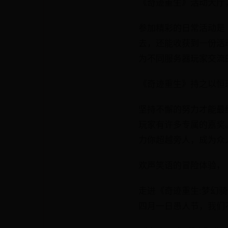
《奇迹重生》活动大厅
参加精彩的日常活动是
去，还能收获到一份活
为不同服务器玩家交流
《奇迹重生》持之以恒
坚持不懈的努力才能最
玩家有许多专属的嘉奖
力你超越旁人，成为众
欢声笑语的冒险体验，
走进《奇迹重生:梦幻
四月一日愚人节，我们