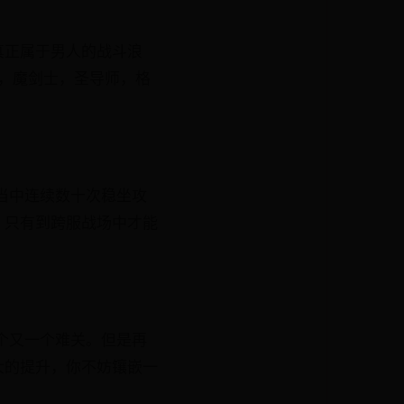
真正属于男人的战斗浪
，魔剑士，圣导师，格
当中连续数十次稳坐攻
，只有到跨服战场中才能
个又一个难关。但是再
大的提升，你不妨镶嵌一