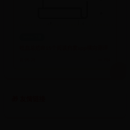
365bet注册
吐血总结🌸15个阅读启蒙app横向测评
📅 06-28
👀 784
🎁 友情链接