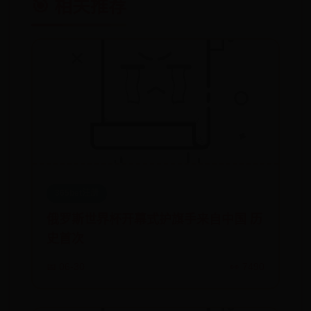
🎯 相关推荐
365bet注册
俄罗斯世界杯开幕式护旗手来自中国 历
史首次
📅 06-30
👀 7490