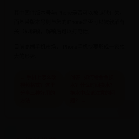
其中固件版本号与iPhone是否可以被越狱有关，
而基带版本号则与您的iPhone是否可以被软解有
关（即解锁，解锁后可以打电话）
目前高端手机市场，iPhone手机快要形成一家独
大的形势。
← 手机上怎么改
问答 | 如何给金鱼换
视频格式？这里
水？什么时间换水？
分享三种好用的
换水中应该注意的问
方法
题？ →