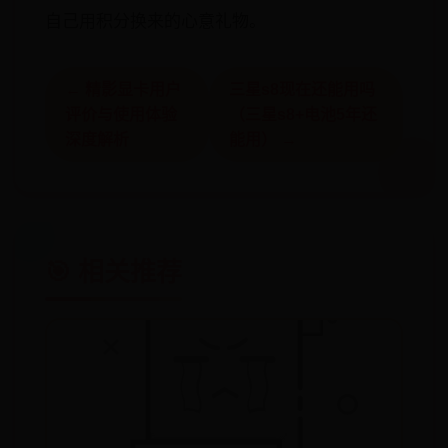
自己用积分换来的心意礼物。
← 精影显卡用户
三星s8现在还能用吗
评价与使用体验
（三星s8+电池5年还
深度解析
能用） →
🎯 相关推荐