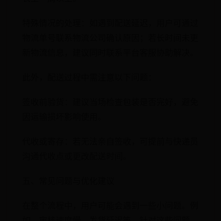
特殊情况的处理：如遇到配送延迟，用户可通过
物流单号联系物流公司确认原因；若长时间未更
新物流信息，建议同时联系平台客服协助解决。
此外，配送过程中需注意以下问题：
签收前验货：建议当场检查包装是否完好，避免
因运输损坏影响使用。
代收或寄存：若无法亲自签收，可提前与快递员
沟通代收点或更改配送时间。
五、常见问题与优化建议
在整个流程中，用户可能会遇到一些小问题。例
如，审核速度慢、发货延迟等。针对这些问题，