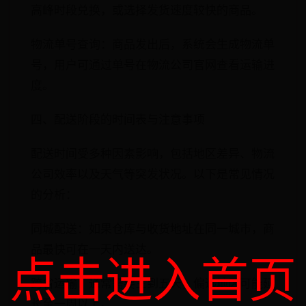
高峰时段兑换，或选择发货速度较快的商品。
物流单号查询：商品发出后，系统会生成物流单
号，用户可通过单号在物流公司官网查看运输进
度。
四、配送阶段的时间表与注意事项
配送时间受多种因素影响，包括地区差异、物流
公司效率以及天气等突发状况。以下是常见情况
的分析：
同城配送：如果仓库与收货地址在同一城市，商
品最快可在一天内送达。
点击进入首页
跨省运输：通常需要三到五天，偏远地区可能延
长至一周以上。