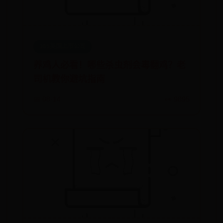
365英国上市公司
养鸡人必看！哪些杀虫剂会毒翻鸡？老
司机教你避坑指南
📅 08-14
👀 9895